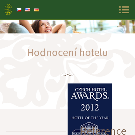
Základ
naviga
menu
Hodnocení hotelu
Reference