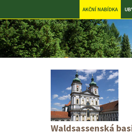
AKČNÍ NABÍDKA
UB
Waldsassenská basi