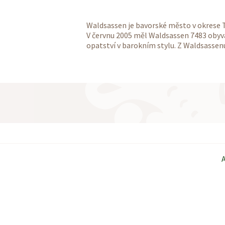
Waldsassen je bavorské město v okrese T
V červnu 2005 měl Waldsassen 7483 obyv
opatství v barokním stylu. Z Waldsasse
A