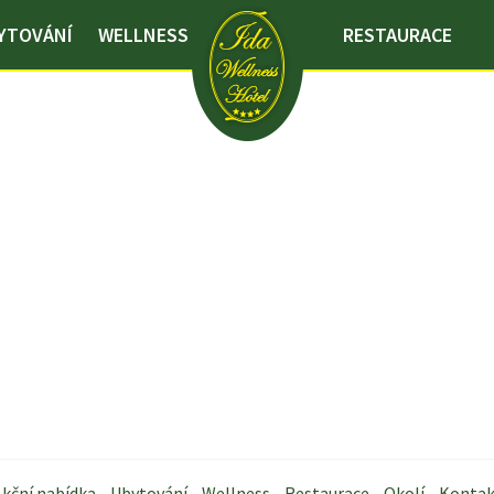
YTOVÁNÍ
WELLNESS
RESTAURACE
kční nabídka
Ubytování
Wellness
Restaurace
Okolí
Kontak