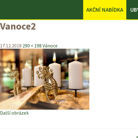
AKČNÍ NABÍDKA
UB
Vanoce2
17.12.2018
290 × 198
Vánoce
Další obrázek
A